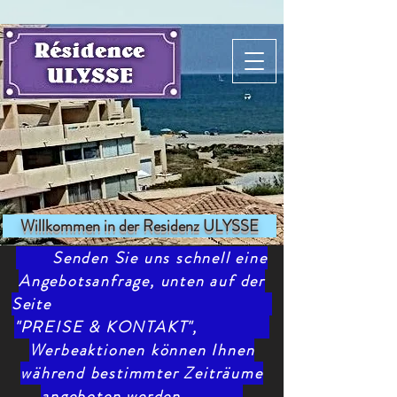
Willkommen in der Residenz ULYSSE
Senden Sie uns schnell eine
Angebotsanfrage, unten auf der
Seite
"PREISE & KONTAKT",
Werbeaktionen können Ihnen
während bestimmter Zeiträume
angeboten werden