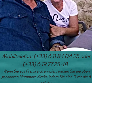
Mobiltelefon: (+33)
6 11 84 04 25
oder
(+33)
6 19 77 25 48
Wenn Sie aus Frankreich anrufen, wählen Sie die oben
genannten Nummern direkt, indem Sie eine 0 vor die 6
setzen
E-Mail:
robert.palombi@orange.fr
Wir sind sehr oft im Ausland, daher ist
WATSAPP privilegiert, wenn Sie unsere
Nummern wie oben angegeben registriert
haben.