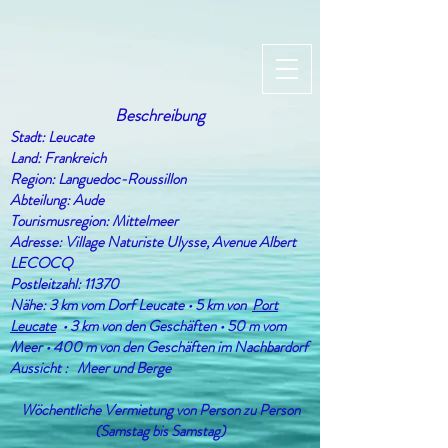
Beschreibung
Stadt: Leucate
Land: Frankreich
Region: Languedoc-Roussillon
Abteilung: Aude
Tourismusregion: Mittelmeer
Adresse: Village Naturiste Ulysse, Avenue Albert
LECOCQ
Postleitzahl: 11370
Nähe: 3 km vom Dorf Leucate • 5 km von
Port
Leucate
• 3 km von den Geschäften • 50 m vom
Meer • 400 m von den Geschäften im Nachbardorf
Aussicht :
Meer und Berge
Wöchentliche Vermietung von Person zu Person
(Samstag bis Samstag)