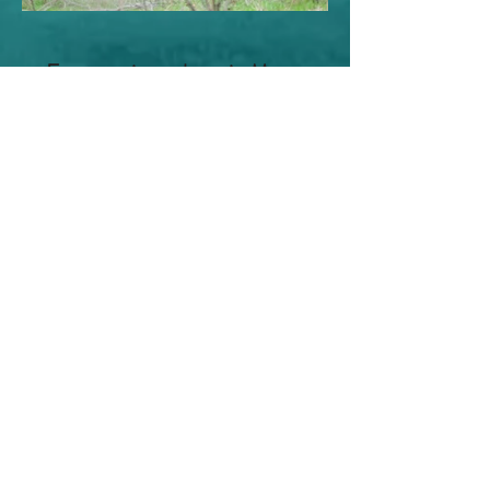
Etwas weiter, aber ein Muss:
Die mittelalterliche Stadt
CARCASSONNE
(------------- (Um
die Diashow in
Großformat anzuzeigen, klicken Sie auf das
Bild)